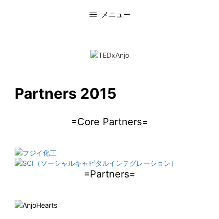
コ
メニュー
ン
テ
ン
ツ
へ
ス
キ
ッ
Partners 2015
プ
=Core Partners=
=Partners=