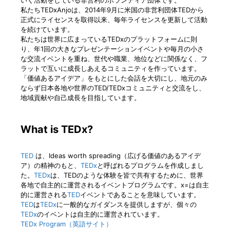
私たちTEDxAnjoは、2014年9月に米国の非営利団体TEDから
正式にライセンスを取得以来、毎年ライセンスを更新して活動
を続けています。
私たちは世界に広まっているTEDxのプラットフォームに則
り、年1回の大きなプレゼンテーションイベントや毎月の小さ
な交流イベントを重ね、世代や職業、地位などに関係なく、フ
ラットで互いに成長しあえるコミュニティを作っています。
「価値あるアイデア」をもとにした会話を大切にし、地元のみ
ならず日本各地や世界のTED/TEDxコミュニティと交流をし、
地域貢献や自己成長を目指しています。
What is TEDx?
TED
は、Ideas worth spreading（広げる価値のあるアイデ
ア）の精神のもと、
TEDx
と呼ばれるプログラムを作成しまし
た。
TEDx
は、TEDのような体験を皆で共有するために、世界
各地で自主的に運営されるイベントプログラムです。x=は自主
的に運営される
TED
イベントであることを意味しています。
TED
は
TEDx
に一般的なガイダンスを提供しますが、個々の
TEDx
のイベントは自主的に運営されています。
TEDx Program（英語サイト）