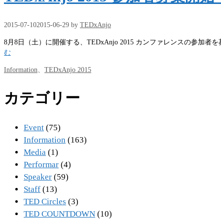
ー
2015-07-10
2015-06-29
by
TEDxAnjo
8月8日（土）に開催する、TEDxAnjo 2015 カンファレンスの参加者を募
む
カ
Information
、
TEDxAnjo 2015
テ
ゴ
カテゴリー
リ
ー
Event
(75)
Information
(163)
Media
(1)
Performar
(4)
Speaker
(59)
Staff
(13)
TED Circles
(3)
TED COUNTDOWN
(10)