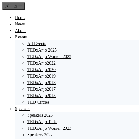
コ
メニュー
ン
Home
テ
News
ン
About
ツ
Events
へ
All Events
ス
TEDxAnjo 2025
キ
TEDxAnjo Women 2023
ッ
TEDxAnjo2022
プ
TEDxAnjo2020
TEDxAnjo2019
TEDxAnjo2018
TEDxAnjo2017
TEDxAnjo2015
TED Circles
Speakers
Speakers 2025
TEDxAnjo Talks
TEDxAnjo Women 2023
Speakers 2022