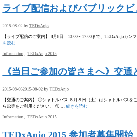
ゴ
ライブ配信およびパブリックビ
リ
ー
2015-08-02
by
TEDxAnjo
【ライブ配信のご案内】 8月8日 13:00～17:00まで、TEDxAnjo
を読む
カ
Information
、
TEDxAnjo 2015
テ
ゴ
《当日ご参加の皆さまへ》交通とAc
リ
ー
2015-08-06
2015-08-02
by
TEDxAnjo
【交通のご案内】 ①シャトルバス ８月８日（土）はシャトルバ
らJR等をご利用ください。 ① …
続きを読む
カ
Information
、
TEDxAnjo 2015
テ
ゴ
TEDxAnjo 2015 参加者募集開始
リ