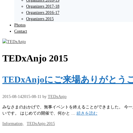
Organizers 2018-19
Organizers 2017-18
Organizers 2016-17
Organizers 2015
Photos
Contact
TEDxAnjo 2015
TEDxAnjoにご来場ありがと
2015-08-14
2015-08-11
by
TEDxAnjo
みなさまのおかげで、無事イベントを終えることができました。 今一
いです。 はじめての開催で、何かと …
続きを読む
カ
Information
、
TEDxAnjo 2015
テ