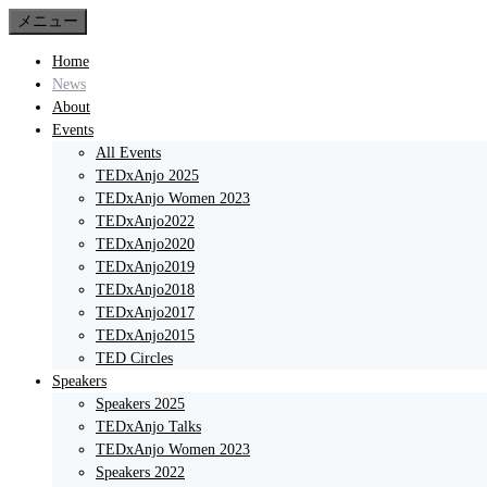
コ
メニュー
ン
Home
テ
News
ン
About
ツ
Events
へ
All Events
ス
TEDxAnjo 2025
キ
TEDxAnjo Women 2023
ッ
TEDxAnjo2022
プ
TEDxAnjo2020
TEDxAnjo2019
TEDxAnjo2018
TEDxAnjo2017
TEDxAnjo2015
TED Circles
Speakers
Speakers 2025
TEDxAnjo Talks
TEDxAnjo Women 2023
Speakers 2022