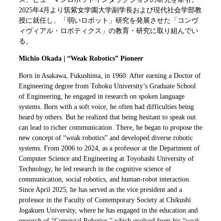
2025年4月より筑紫女学園大学副学長および現代社会学部教
授に就任し、「弱いロボット」研究を発展させた「コンヴ
ィヴィアル・ロボティクス」の教育・研究に取り組んでい
る。
Michio Okada | “Weak Robotics” Pioneer
Born in Asakawa, Fukushima, in 1960. After earning a Doctor of
Engineering degree from Tohoku University’s Graduate School
of Engineering, he engaged in research on spoken language
systems. Born with a soft voice, he often had difficulties being
heard by others. But he realized that being hesitant to speak out
can lead to richer communication. There, he began to propose the
new concept of “weak robotics” and developed diverse robotic
systems. From 2006 to 2024, as a professor at the Department of
Computer Science and Engineering at Toyohashi University of
Technology, he led research in the cognitive science of
communication, social robotics, and human-robot interaction.
Since April 2025, he has served as the vice president and a
professor in the Faculty of Contemporary Society at Chikushi
Jogakuen University, where he has engaged in the education and
research of “Convivial Robotics,” which evolved from his “weak