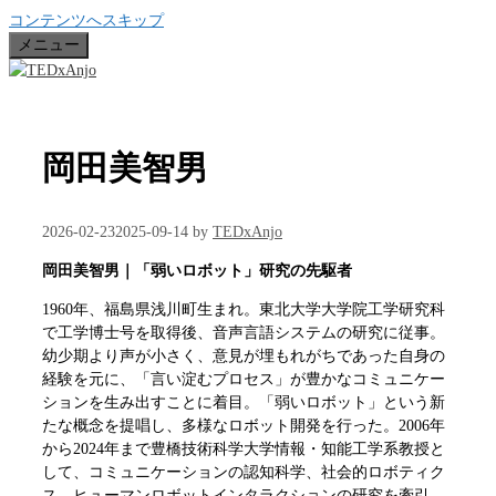
コンテンツへスキップ
メニュー
岡田美智男
2026-02-23
2025-09-14
by
TEDxAnjo
岡田美智男｜「弱いロボット」研究の先駆者
1960年、福島県浅川町生まれ。東北大学大学院工学研究科
で工学博士号を取得後、音声言語システムの研究に従事。
幼少期より声が小さく、意見が埋もれがちであった自身の
経験を元に、「言い淀むプロセス」が豊かなコミュニケー
ションを生み出すことに着目。「弱いロボット」という新
たな概念を提唱し、多様なロボット開発を行った。2006年
から2024年まで豊橋技術科学大学情報・知能工学系教授と
して、コミュニケーションの認知科学、社会的ロボティク
ス、ヒューマンロボットインタラクションの研究を牽引。