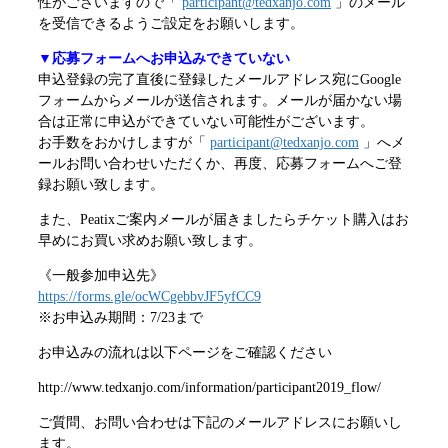
性がございますので「
participant@tedxanjo.com
」のメール
を受信できるようご設定をお願いします。
▼応募フォームへお申込みできていない
申込登録の完了直後に登録したメールアドレス宛にGoogle
フォームからメールが送信されます。メールが届かない場
合は正常に申込ができていない
可能性がございます。
お手数をおかけしますが「
participant@tedxanjo.com
」へメ
ールお問い合わせいただくか、再度、応募フォームへご登
録お願い致します。
また、Peatixご案内メールが届きましたらチケット購入はお
早めにお買い求めお願い致します。
《一般参加申込先》
https://forms.gle/ocWCgebbvJF5yfCC9
※お申込み期間：7/23まで
お申込みの流れは以下ページをご確認ください
http://www.tedxanjo.com/information/participant2019_flow/
ご質問、お問い合わせは下記のメールアドレスにお願いし
ます。