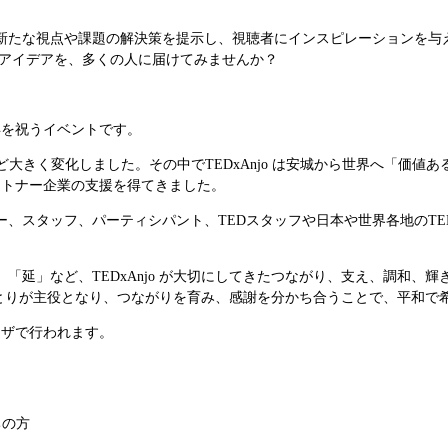
、新たな視点や課題の解決策を提示し、視聴者にインスピレーションを与
アイデアを、多くの人に届けてみませんか？
創立10周年を祝うイベントです。
ど大きく変化しました。その中でTEDxAnjo は安城から世界へ「価値
ートナー企業の支援を得てきました。
ッフ、パーティシパント、TEDスタッフや日本や世界各地のTEDxer、T
「延」など、TEDxAnjo が大切にしてきたつながり、支え、調和、
者一人ひとりが主役となり、つながりを育み、感謝を分かち合うことで、平和
ラザで行われます。
持ちの方