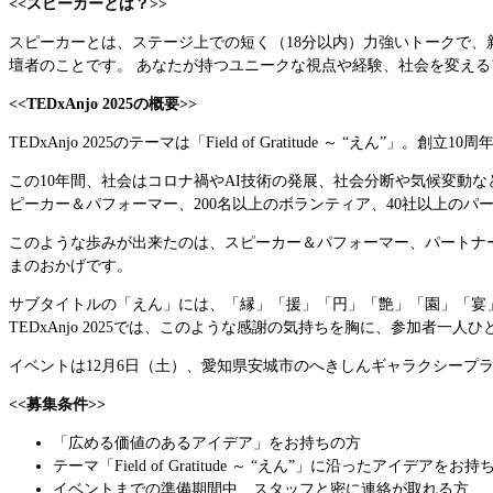
<<スピーカーとは？>>
スピーカーとは、ステージ上での短く（18分以内）力強いトークで
壇者のことです。
あなたが持つユニークな視点や経験、社会を変える
<<TEDxAnjo 2025の概要>>
TEDxAnjo 2025のテーマは「Field of Gratitude ～ “えん”」。
この10年間、社会はコロナ禍やAI技術の発展、社会分断や気候変動な
ピーカー＆パフォーマー、200名以上のボランティア、40社以上のパ
このような歩みが出来たのは、スピーカー＆パフォーマー、パートナー、スタ
まのおかげです。
サブタイトルの「えん」には、「縁」「援」「円」「艶」「園」「宴」
TEDxAnjo 2025では、このような感謝の気持ちを胸に、参加
イベントは12月6日（土）、愛知県安城市の
へきしんギャラクシープ
<<募集条件>>
「広める価値のあるアイデア」をお持ちの方
テーマ「Field of Gratitude ～ “えん”」に沿ったアイデアをお
イベントまでの準備期間中、スタッフと密に連絡が取れる方