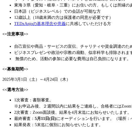
東海３県（愛知・岐阜・三重）にお住いの方、もしくは所縁の
日本語（ビジネスレベル）での会話が可能な方
12歳以上（18歳未満の方は保護者の同意が必要です）
TEDxAnjoの基本理念や意義
に共感していただける方
<<注意事項>>
自己宣伝や商品・サービスの宣伝、チャリティや資金調達のた
ビジネスプレゼンや政治や宗教の扇動、似非科学も排除されま
無償のため、活動の参加に必要な費用は自己負担になります。
<<募集期間>>
2025年3月1日（土）～4月24日（木）
<<選考方法>>
1次審査：書類審査。
※お申込み後、２週間以内に結果をご連絡し、合格者にはZoo
2次審査：Zoom面談後、結果を4月末迄にお知らせいたします。
最終審査：
5
月11日(日)
にオーディションを行います。（場所：
結果発表：5末迄に個別にお知らせいたします。