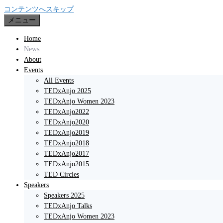
コンテンツへスキップ
メニュー
Home
News
About
Events
All Events
TEDxAnjo 2025
TEDxAnjo Women 2023
TEDxAnjo2022
TEDxAnjo2020
TEDxAnjo2019
TEDxAnjo2018
TEDxAnjo2017
TEDxAnjo2015
TED Circles
Speakers
Speakers 2025
TEDxAnjo Talks
TEDxAnjo Women 2023