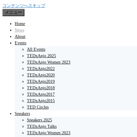
コンテンツへスキップ
メニュー
Home
News
About
Events
All Events
TEDxAnjo 2025
TEDxAnjo Women 2023
TEDxAnjo2022
TEDxAnjo2020
TEDxAnjo2019
TEDxAnjo2018
TEDxAnjo2017
TEDxAnjo2015
TED Circles
Speakers
Speakers 2025
TEDxAnjo Talks
TEDxAnjo Women 2023