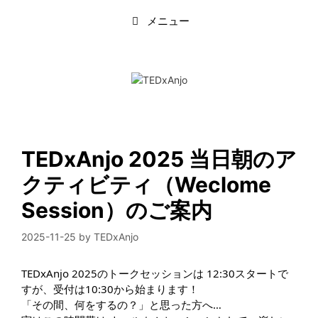
コ
メニュー
ン
テ
ン
ツ
へ
ス
キ
ッ
プ
TEDxAnjo 2025 当日朝のア
クティビティ（Weclome
Session）のご案内
2025-11-25
by
TEDxAnjo
TEDxAnjo 2025のトークセッションは 12:30スタートで
すが、受付は10:30から始まります！
「その間、何をするの？」と思った方へ…