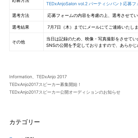
応募方法
TEDxAnjoSalon vol.2 パーティシパント応募
選考方法
応募フォームの内容を考慮の上、選考させてい
選考結果
7月7日（木）までにメールにてご連絡いたし
当日は記録のため、映像・写真撮影をさせてい
その他
SNSの公開を予定しておりますので、あらか
カ
Information
、
TEDxAnjo 2017
テ
TEDxAnjo2017スピーカー募集開始！
ゴ
TEDxAnjo2017スピーカー公開オーディションのお知らせ
リ
ー
カテゴリー