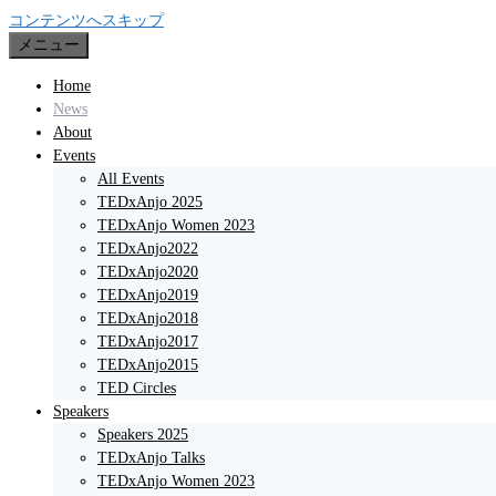
コンテンツへスキップ
メニュー
Home
News
About
Events
All Events
TEDxAnjo 2025
TEDxAnjo Women 2023
TEDxAnjo2022
TEDxAnjo2020
TEDxAnjo2019
TEDxAnjo2018
TEDxAnjo2017
TEDxAnjo2015
TED Circles
Speakers
Speakers 2025
TEDxAnjo Talks
TEDxAnjo Women 2023