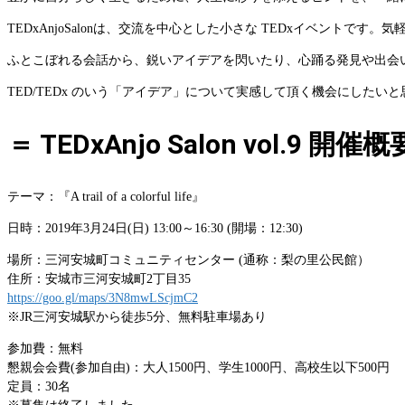
TEDxAnjoSalonは、交流を中心とした小さな TEDxイベント
ふとこぼれる会話から、鋭いアイデアを閃いたり、心踊る発見や出会
TED/TEDx のいう「アイデア」について実感して頂く機会にした
＝ TEDxAnjo Salon vol.9 開催概
テーマ：『A trail of a colorful life』
日時：2019年3月24日(日) 13:00～16:30 (開場：12:30)
場所：三河安城町コミュニティセンター (通称：梨の里公民館）
住所：安城市三河安城町2丁目35
https://goo.gl/maps/3N8mwLScjmC2
※JR三河安城駅から徒歩5分、無料駐車場あり
参加費：無料
懇親会会費(参加自由)：大人1500円、学生1000円、高校生以下500円
定員：30名