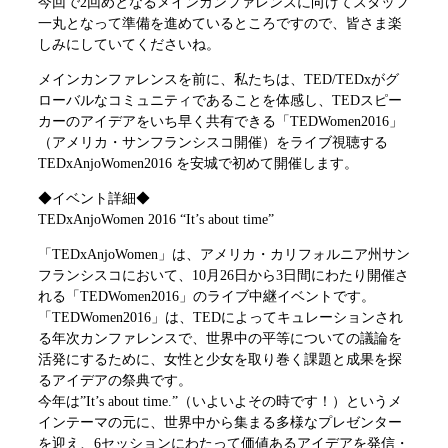
今回で2回めとなるメインカンファレンスに向けてスタッフ
一丸となって準備を進めているところですので、皆さま楽
しみにしていてくださいね。
メインカンファレンスを前に、私たちは、TED/TEDxがグ
ローバルなコミュニティであることを体感し、TEDスピー
カーのアイデアをいち早く共有できる「TEDWomen2016」
（アメリカ・サンフランシスコ開催）をライブ視聴する
TEDxAnjoWomen2016 を安城で初めて開催します。
◆イベント詳細◆
TEDxAnjoWomen 2016 “It’s about time”
「TEDxAnjoWomen」は、アメリカ・カリフォルニア州サン
フランシスコにおいて、10月26日から3日間にわたり開催さ
れる「TEDWomen2016」のライブ中継イベントです。
「TEDWomen2016」は、TEDによってキュレーションされ
る年次カンファレンスで、世界中の平等についての議論を
活発にするために、女性と少女を取り巻く課題と成果を探
るアイデアの祭典です。
今年は”It’s about time.”（いよいよその時です！）というメ
インテーマの元に、世界中から集まる多様なプレゼンター
を迎え、6セッションにわたって価値あるアイデアを発信・