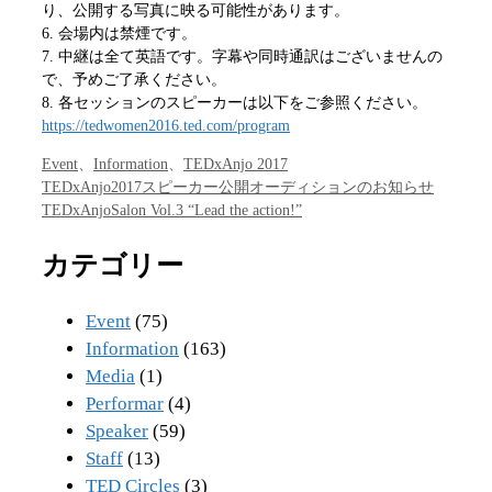
り、公開する写真に映る可能性があります。
6. 会場内は禁煙です。
7. 中継は全て英語です。字幕や同時通訳はございませんの
で、予めご了承ください。
8. 各セッションのスピーカーは以下をご参照ください。
https://tedwomen2016.ted.com/program
カ
Event
、
Information
、
TEDxAnjo 2017
テ
TEDxAnjo2017スピーカー公開オーディションのお知らせ
ゴ
TEDxAnjoSalon Vol.3 “Lead the action!”
リ
ー
カテゴリー
Event
(75)
Information
(163)
Media
(1)
Performar
(4)
Speaker
(59)
Staff
(13)
TED Circles
(3)