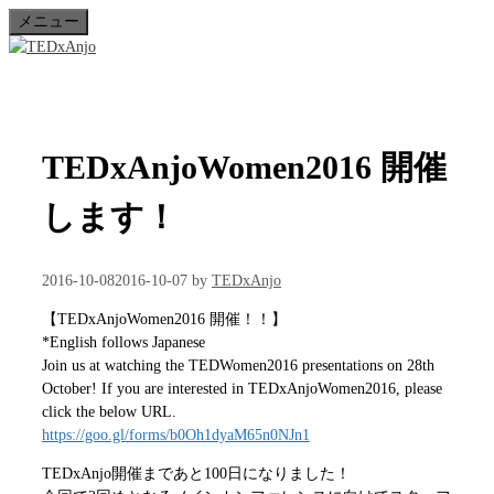
コ
メニュー
ン
テ
ン
ツ
へ
TEDxAnjoWomen2016 開催
ス
キ
ッ
します！
プ
2016-10-08
2016-10-07
by
TEDxAnjo
【TEDxAnjoWomen2016 開催！！】
*English follows Japanese
Join us at watching the TEDWomen2016 presentations on 28th
October! If you are interested in TEDxAnjoWomen2016, please
click the below URL.
https://goo.gl/forms/b0Oh1dyaM65n0NJn1
TEDxAnjo開催まであと100日になりました！