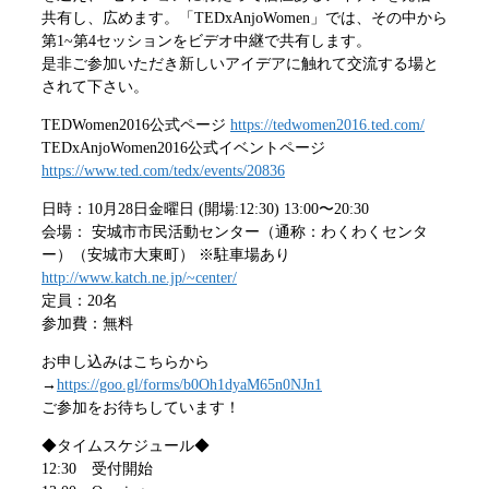
共有し、広めます。「TEDxAnjoWomen」では、その中から
第1~第4セッションをビデオ中継で共有します。
是非ご参加いただき新しいアイデアに触れて交流する場と
されて下さい。
TEDWomen2016公式ページ
https://tedwomen2016.ted.com/
TEDxAnjoWomen2016公式イベントページ
https://www.ted.com/tedx/events/20836
日時：10月28日金曜日 (開場:12:30) 13:00〜20:30
会場： 安城市市民活動センター（通称：わくわくセンタ
ー）（安城市大東町） ※駐車場あり
http://www.katch.ne.jp/~center/
定員：20名
参加費：無料
お申し込みはこちらから
→
https://goo.gl/forms/b0Oh1dyaM65n0NJn1
ご参加をお待ちしています！
◆タイムスケジュール◆
12:30 受付開始