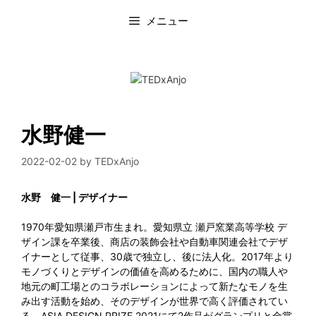
コ
メニュー
ン
テ
ン
ツ
へ
ス
キ
ッ
水野健一
プ
2022-02-02
by
TEDxAnjo
水野 健一 | デザイナー
1970年愛知県瀬戸市生まれ。愛知県立 瀬戸窯業高等学校 デ
ザイン課を卒業後、商店の装飾会社や自動車関連会社でデザ
イナーとして従事、30歳で独立し、後に法人化。2017年より
モノづくりとデザインの価値を高めるために、国内の職人や
地元の町工場とのコラボレーションによって新たなモノを生
み出す活動を始め、そのデザインが世界で高く評価されてい
る。ASIA DESIGN PRIZE 2021にて2作品がグランプリと金賞