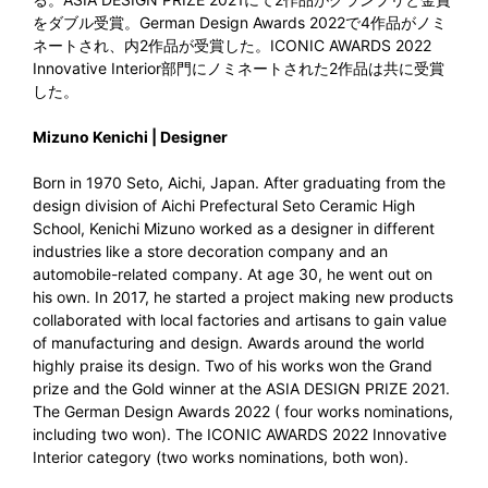
をダブル受賞。German Design Awards 2022で4作品がノミ
ネートされ、内2作品が受賞した。ICONIC AWARDS 2022
Innovative Interior部門にノミネートされた2作品は共に受賞
した。
Mizuno Kenichi | Designer
Born in 1970 Seto, Aichi, Japan. After graduating from the
design division of Aichi Prefectural Seto Ceramic High
School, Kenichi Mizuno worked as a designer in different
industries like a store decoration company and an
automobile-related company. At age 30, he went out on
his own. In 2017, he started a project making new products
collaborated with local factories and artisans to gain value
of manufacturing and design. Awards around the world
highly praise its design. Two of his works won the Grand
prize and the Gold winner at the ASIA DESIGN PRIZE 2021.
The German Design Awards 2022 ( four works nominations,
including two won). The ICONIC AWARDS 2022 Innovative
Interior category (two works nominations, both won).