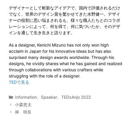
デザイナーとして斬新なアイデアで、国内で評価されるだけ
でなく、世界のデザイン賞を驚かせてきた水野健一。デザイ
ナーの役割に思い悩まされるも、様々な職人たちとのコラボ
レーションによって、何を得て、何に気づいたか、そのデザ
インを通して生き生きと語ります。
As a designer, Kenichi Mizuno has not only won high
acclaim in Japan for his innovative ideas but has also
surprised many design awards worldwide. Through his
designs, he vividly shares what he has gained and realized
through collaborations with various crafters while
struggling with the role of a designer.
TEDで見る
カ
Information
、
Speaker
、
TEDxAnjo 2022
テ
小森恵太
ゴ
林 咲良
リ
ー