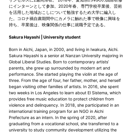
にインターンとして参加。2020年春、専門学校卒業後、芸術
を活用した地域おこしについて勉強するため大学に編入し
た。コロナ禍自粛期間中にカメラに触れた事で映像に興味を
持ち、卒業後は、映像関係の仕事に就職予定である。
Sakura Hayashi | University student
Born in Aichi, Japan, in 2000, and living in Iwakura, Aichi.
Sakura Hayashi is a senior at Nanzan University majoring in
Global Liberal Studies. Born to contemporary artists’
parents, she grew up surrounded by modern art and
performance. She started playing the violin at the age of
three. From the age of four, her father, mother, and herself
began visiting other families of artists. In 2016, she spent
two weeks in Los Angeles to learn about El Sistema, which
provides free music education to protect children from
violence and delinquency. In 2018, she participated in an
international training program for an NGO in Aichi
Prefecture as an intern. In the spring of 2020, after
graduating from a vocational school, she transferred to a
university to study community development utilizing the