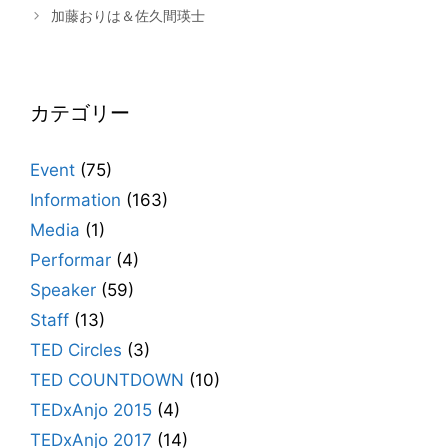
ゴ
加藤おりは＆佐久間瑛士
リ
ー
カテゴリー
Event
(75)
Information
(163)
Media
(1)
Performar
(4)
Speaker
(59)
Staff
(13)
TED Circles
(3)
TED COUNTDOWN
(10)
TEDxAnjo 2015
(4)
TEDxAnjo 2017
(14)