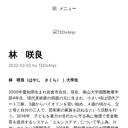
コ
メニュー
ン
テ
ン
ツ
へ
ス
キ
ッ
林 咲良
プ
2022-02-02
by
TEDxAnjo
林 咲良（はやし さくら） ｜ 大学生
2000年愛知県生まれ岩倉市在住。現在、南山大学国際教養学
部4年生。現代美術家の両親の元に生まれ、小さい頃は現代ア
ート三昧。3歳からバイオリンを習い始め、４歳の頃から、父
と母と自分の三人で、芸術家の家族を訪ねるという活動を行
う。2016年、子どもを暴力や非行から守る為に無償で音楽教
育を提供するシステム「エルシステマ」について学ぶ為、ロ
サンゼルスに2週間滞在。 2018年、愛知県のNGOの国際研修