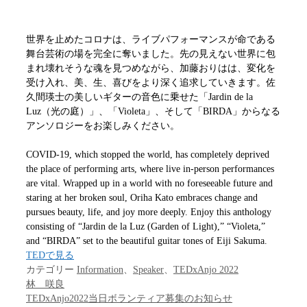
世界を止めたコロナは、ライブパフォーマンスが命である
舞台芸術の場を完全に奪いました。先の見えない世界に包
まれ壊れそうな魂を見つめながら、加藤おりはは、変化を
受け入れ、美、生、喜びをより深く追求していきます。佐
久間瑛士の美しいギターの音色に乗せた「Jardin de la
Luz（光の庭）」、「Violeta」、そして「BIRDA」からなる
アンソロジーをお楽しみください。
COVID-19, which stopped the world, has completely deprived
the place of performing arts, where live in-person performances
are vital. Wrapped up in a world with no foreseeable future and
staring at her broken soul, Oriha Kato embraces change and
pursues beauty, life, and joy more deeply. Enjoy this anthology
consisting of “Jardin de la Luz (Garden of Light),” “Violeta,”
and “BIRDA” set to the beautiful guitar tones of Eiji Sakuma.
TEDで見る
カテゴリー
Information
、
Speaker
、
TEDxAnjo 2022
林 咲良
TEDxAnjo2022当日ボランティア募集のお知らせ