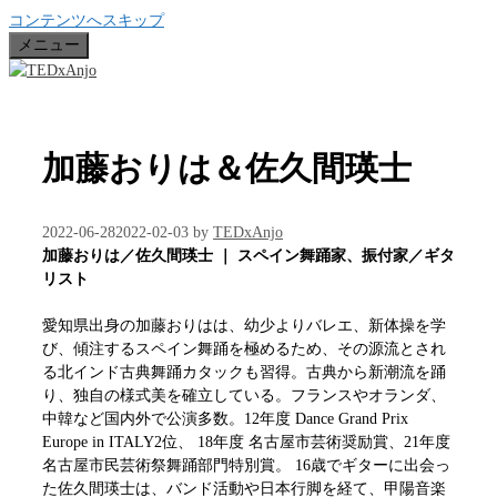
コンテンツへスキップ
メニュー
加藤おりは＆佐久間瑛士
2022-06-28
2022-02-03
by
TEDxAnjo
加藤おりは／佐久間瑛士 ｜ スペイン舞踊家、振付家／ギタ
リスト
愛知県出身の加藤おりはは、幼少よりバレエ、新体操を学
び、傾注するスペイン舞踊を極めるため、その源流とされ
る北インド古典舞踊カタックも習得。古典から新潮流を踊
り、独自の様式美を確立している。フランスやオランダ、
中韓など国内外で公演多数。12年度 Dance Grand Prix
Europe in ITALY2位、 18年度 名古屋市芸術奨励賞、21年度
名古屋市民芸術祭舞踊部門特別賞。 16歳でギターに出会っ
た佐久間瑛士は、バンド活動や日本行脚を経て、甲陽音楽