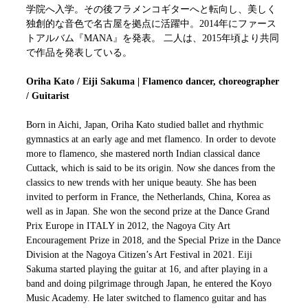
学院へ入学。その後フラメンコギターへと転向し、美しく
独創的な音色で名古屋を拠点に活躍中。2014年にファース
トアルバム『MANA』を発表。 二人は、2015年頃より共同
で作品を発表している。
Oriha Kato / Eiji Sakuma | Flamenco dancer, choreographer
/ Guitarist
Born in Aichi, Japan, Oriha Kato studied ballet and rhythmic
gymnastics at an early age and met flamenco. In order to devote
more to flamenco, she mastered north Indian classical dance
Cuttack, which is said to be its origin. Now she dances from the
classics to new trends with her unique beauty. She has been
invited to perform in France, the Netherlands, China, Korea as
well as in Japan. She won the second prize at the Dance Grand
Prix Europe in ITALY in 2012, the Nagoya City Art
Encouragement Prize in 2018, and the Special Prize in the Dance
Division at the Nagoya Citizen’s Art Festival in 2021. Eiji
Sakuma started playing the guitar at 16, and after playing in a
band and doing pilgrimage through Japan, he entered the Koyo
Music Academy. He later switched to flamenco guitar and has